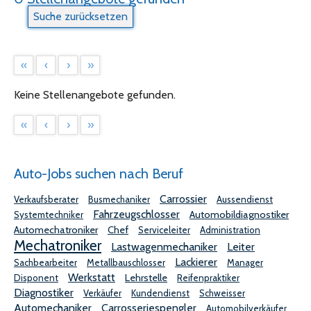
«
‹
›
»
Keine Stellenangebote gefunden.
«
‹
›
»
Auto-Jobs suchen nach Beruf
Carrossier
Verkaufsberater
Busmechaniker
Aussendienst
Fahrzeugschlosser
Automobildiagnostiker
Systemtechniker
Automechatroniker
Chef
Serviceleiter
Administration
Mechatroniker
Lastwagenmechaniker
Leiter
Lackierer
Sachbearbeiter
Metallbauschlosser
Manager
Werkstatt
Lehrstelle
Disponent
Reifenpraktiker
Diagnostiker
Verkäufer
Kundendienst
Schweisser
Automechaniker
Carrosseriespengler
Automobilverkäufer