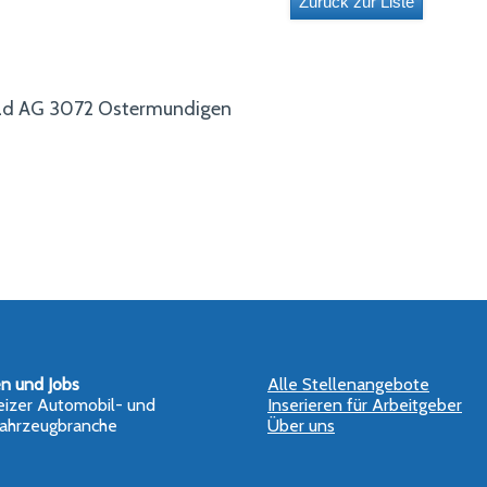
ad AG 3072 Ostermundigen
en und Jobs
Alle Stellenangebote
izer Automobil- und
Inserieren für Arbeitgeber
ahrzeugbranche
Über uns